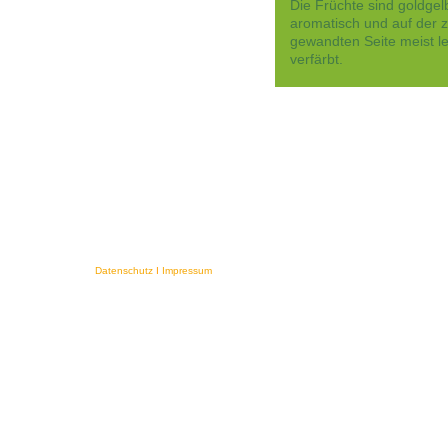
Die Früchte sind goldgel
aromatisch und auf der 
gewandten Seite meist lei
verfärbt.
Datenschutz
I
Impressum