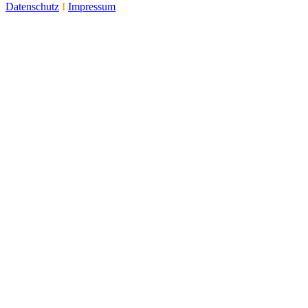
Datenschutz
I
Impressum
Online Marketing brain at 